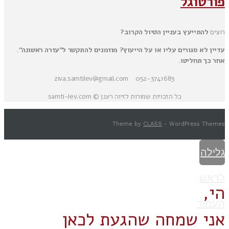
פורטוגל
רוצים
להתייעץ בעניין הטיול הקרוב?
עדיין לא סגורים עליו או על הייעוץ? מוזמנים להתקשר ל"עזרה ראשונה".
אחר כך תחליטו.
052-3741683 ziva.samtilev@gmail.com
כל הזכויות שמורות לזיוה רענן © samti-lev.com
Theme by
CLASS
- WordPress Themes
גלילה
לראש
הי,
העמוד
אני שמחה שהגעת לכאן