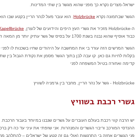
ישראל-מצרים נקרא כך מפני שהוא מגשר בין שתי המדינות.
הגשר שבתמונה נקרא
Holzbrücke
. הוא עובר מעל לנהר הריין בקטע שבו הוא זורם מדרום
ה-Holzbrücke מזכיר את גשרי העץ היפים והידועים של לוצרן,
Kapellbrücke
כבוד אוסיף שהוא נבנה בשנת 1700 על בסיס של גשר עתיק יותר מן המאה ה-13 שנהרס כמה פעמים.
הגשר המרשים הזה עורר בי את המחשבה על היהודים שחיו בשכנות לו לפני קרוב ל-80 שנה, ורק הנהר חרץ את גורלם – אלה למלתעות החיה הרעה 
בקלות לחיות גם כאן. קו עבה לבן בתוך הגשר מסמן את נקודת הגבול בין שתי 
קדימה ואחורה בטיול המשפחה לפני
Holzbrücke - גשר על נהר הריין, מחבר בין גרמניה לשוויץ
גשרי רכבת בשוויץ
ההנדסי המורכב וריבוי הגשרים והמנהרות. אני שזפתי את עיני עד כה רק בר
פני הגשרים אחזה בי התרגשות (אולי גם זה קטע של ישראלים – להתלהב מר