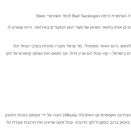
 לכפר השוויצרי Stein.
 ארוך מהם, ו-203 המטרים שלו מזכים אותו בתואר השיאן של גשרי העץ המקורים באירופה. היות שמגיע לו
כיום האזור פסטורלי. מר קרפד וחבריו מהרוח בערבי הנחל יכלו
בישראל – קווי גבול הם עניין גדול, וכך מצאנו את עצמנו קופצים על הקו
יש הרבה קווי רכבת בעולם העוברים על גשרים שנבנו במיוחד בעבור הרכבת. חלק מגשרי הרכבת נחשבים לפלא הנדסי. בשוויץ יש כמה קווי רכבת כאלה. קו הברנינה אקספרס וקו האלבולה (Albula) הוכרו על ידי אונסקו בזכות התכנון
יל בעמק ברכב במקביל לקו הרכבת, ובכל פעם שראינו את הרכבת עוברת על