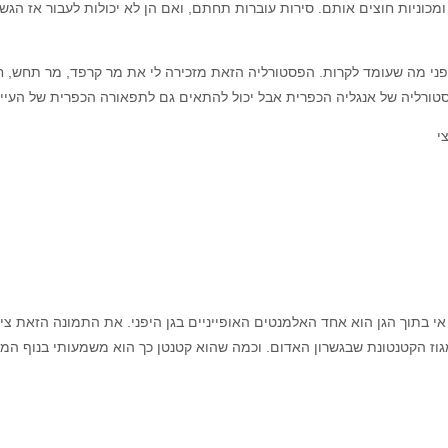
כוניות חוצים אותם. סירות עוברות תחתם, ואם הן לא יכולות לעבור אז הגשר
פני מה שעומד לקרות. הפסטורליה הזאת מזכירה לי את מר קרפד, מר תחש, ח
הכפרית אבל יכול להתאים גם לתפאורה הכפרית של העיירה ווייספ (Weesp) בהולנד, שבה צילמתי א
י
בתוך הגן הוא אחד האלמנטים האופייניים בגן היפני. את התמונה הזאת ציל
גוז הקטנטונת שבגשרון האדום. וכמה שהוא קטנטן כך הוא משמעותי בנוף המר