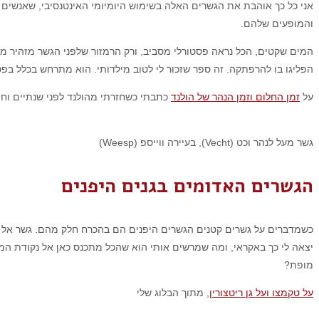
אני כל כך אוהבת את הגשרים האלה בשימוש היומיומי האינטנסיבי, שאנשים ומ
והמופעים שלהם.
המים שקטים, הכל נראה פסטורלי מסביב, ורק הרמזור שלפני הגשר מזהיר מ
הפליגו בו להרפתקה. זה ספר שזכור לי לטוב מילדותי. הוא מתרחש בכלל בפסטורליה של אנגליה 
על
זמן החלום וזמן הנהר של הולנד
כתבתי כשחזרתי מהולנד לפני שנתיים וחצ
גשר מעל לנהר וכט (Vecht), בעיירה ווייספ (Weesp)
הגשרים האדומים בגנים היפנים
כשמדברים על גשרים קטנים הגשרים היפנים הם בהכרח חלק מהם. גשר אל אי 
יצאה לי כך באקראי, ומה שמרשים אותי הוא שהכל מתכנס כאן אל נקודת המ
מופת?
על טקמצו ועל גן ריטצורין
, מתוך הבלוג שלי