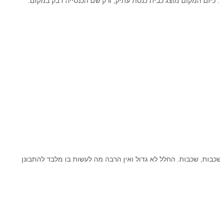
 כיום המקום מוצג כבית כנסת עתיק
, ורק שם הכנסייה דבק במקום.
בות, שכבות. החלל לא גדול ואין הרבה מה לעשות בו מלבד להתבונן