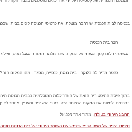
הממלכה הנוצרית של קסטיליה על ידי אדריכלים מוסלמים בעבור הקהילה היה
בכניסה לבית הכנסת יש רחבה מוצלת. את כרטיסי הכניסה קונים בביתן שבכ
חצר בית הכנסת
הגשמתי חלום קטן. הגעתי אל המקום שבו צולמה תמונת הגוגל מפס, וצילמת
סנטה מריה לה בלנקה - בית כנסת, כנסייה, מסגד - מהו המקום הזה?
בתוך פיסת ההיסטוריה הזאת של האדריכלות המוסלמית בבבית הכנסת היהודי 
בפרטים ולנשום את המקום המיוחד הזה. בעיני הוא יפה ומעניין ומיותר לצי
הרובע היהודי בטולדו
, מתוך אתר
הכל על
סיפורו היפה של משה הרפז שנפגש עם השומר היהודי של בית הכנסת סנטה 