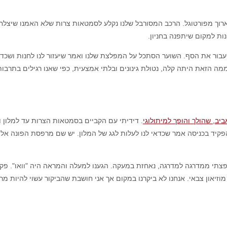
ארוך מפורטוגל. הרכב המסורבל שלנו נקלע לסמטאות צרות שלא האמנו שיצל
ות למקום שיתפנה בחניון.
יעבור את הסף. השוער הסתכל על המפלצת שלנו ואמר שיעזור לנו לחנות ושכדא
מה הזאת היתה קלה, נטולת גינונים ובלתי אמצעית, כפי שאנו רגילים בתרבות
ביב, שהולך והופך למיתולוגי
. דידיתי עם הקביים בסמטאות הצרות עד למלון וח
 הפקיד בכניסה אמר שכדאי לנו לעלות לגג של המלון. יש שם מרפסת הפונה אל
קיפצתי ממדרגה למדרגה, נאחזת במעקה. הגענו למעלה והמראה היה "וואו". פ