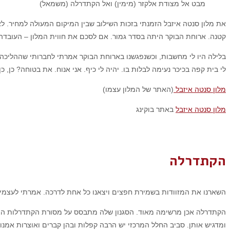
מבט אל מצודת אלקזר (מימין) ואל הקתדרלה (משמאל)
את מלון סנטה איזבל הזמנתי בזכות השילוב שבין המיקום המעולה למחיר. לא
קטנה. ארוחת הבוקר היתה בסדר גמור. אם לסכם את חווית המלון – העובדה 
בלילה היו לי מחשבות, וכשנפגשנו בארוחת הבוקר אמרתי לחברותי שההליכה 
לי בית קפה בכיכר נעימה לבלות בו. יהיה לי כיף. אני אנוח. את בטוחה? כן, כן
מלון סנטה איזבל
(האתר של המלון עצמו)
מלון סנטה איזבל
באתר בוקינג
הקתדרלה
השארנו את המזוודות בשמירת חפצים ויצאנו כל אחת לדרכה. אמרתי לעצמי 
הקתדרלה אכן מרשימה מאוד. הסגנון שלה מתבסס על מסורת הקתדרלות הצר
ומדגיש אותן. סביב החלל המרכזי יש הרבה קפלות ובהן קברים ואוצרות אמנות