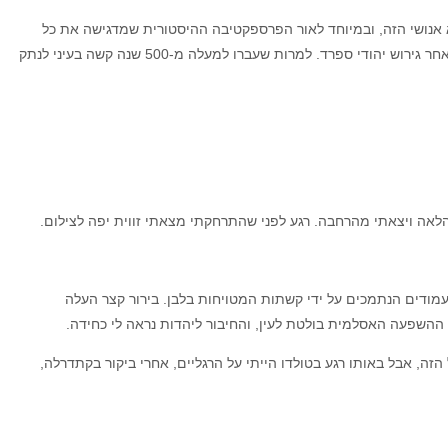
אנושי הזה, ובמיוחד לאור הפרספקטיבה ההיסטורית שמדגישה את כל
הקלקול, ההשחתה ואף האכזריות שבכנסייה הקתולית בסוף ימי הביניים. הקתדרלה החלה להיבנות בתחילת המאה ה-13 והבנייה הושלמה ב-1493, שנה לאחר גירוש יהודי ספרד. למרות שעברו למעלה מ-500 שנה קשה בעיני לנתק
לאה ויצאתי מהרחבה. רגע לפני שהתרחקתי מצאתי זווית יפה לצילום.
מודים הנתמכים על ידי קשתות המטויחות בלבן. בירור קצר העלה
, ההשפעה האסלמית בולטת לעין, והחיבור ליהדות נראה לי כחידה.
הזה, אבל באותו רגע בטולדו הייתי על הרגליים, אחרי ביקור בקתדרלה,