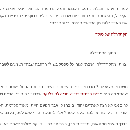
למרות העושר הבלתי נתפס והעצמה המוקרנת מההישג האדריכלי, אני מרגיש
את האדריכלות מן ההקשר ההיסטורי והחברתי.
הקתדרלה של טולדו
בתוך הקתדרלה
יצאתי מהקתדרלה וישבתי לנוח על ספסל בשולי הרחבה שבחזית. נעים לשבת 
חשבתי
מה עכשיו
? נזכרתי בתמונה שראיתי כשתכננתי את הטיול. שוטטתי אז
שהתמונה היא מ
בית הכנסת
סנטה מריה לה בלנקה
שברובע היהודי. הרצף של
לרוב אני לא רצה לאתרים יהודיים בחו"ל, אבל הפעם הייתי מאוד סקרנית. הפצ
ועדיין היה לי כח. אז למה שלא אנסה? אלך לרובע היהודי לאט לאט, בקצב שלי
בדרך ראיתי סמטאות, מדרכות אבן, כיכר חביבה… דווקא יכולתי לשבת כאן ל