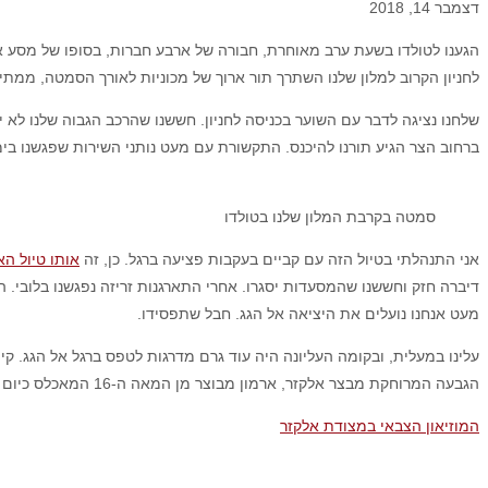
דצמבר 14, 2018
הגענו לטולדו בשעת ערב מאוחרת, חבורה של ארבע חברות, בסופו של מסע 
לחניון הקרוב למלון שלנו השתרך תור ארוך של מכוניות לאורך הסמטה, ממתינ
שלחנו נציגה לדבר עם השוער בכניסה לחניון. חששנו שהרכב הגבוה שלנו לא 
ברחוב הצר הגיע תורנו להיכנס. התקשורת עם מעט נותני השירות שפגשנו בימ
סמטה בקרבת המלון שלנו בטולדו
אני התנהלתי בטיול הזה עם קביים בעקבות פציעה ברגל. כן, זה
אותו טיול הא
דיברה חזק וחששנו שהמסעדות יסגרו. אחרי התארגנות זריזה נפגשנו בלובי.
מעט אנחנו נועלים את היציאה אל הגג. חבל שתפסידו.
עלינו במעלית, ובקומה העליונה היה עוד גרם מדרגות לטפס ברגל אל הגג. 
הגבעה המרוחקת מבצר אלקזר, ארמון מבוצר מן המאה ה-16 המאכלס כיום מוזיאון צבאי. אנחנו לא ביקרנו במקום אך אני חושבת שהביקור עשוי להיות מרשים ומעניין.
המוזיאון הצבאי במצודת אלקזר