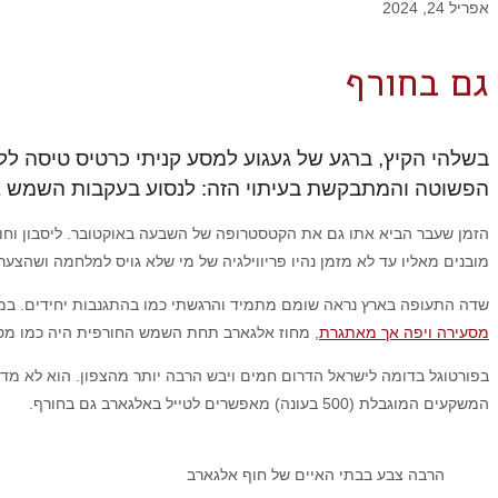
אפריל 24, 2024
גם בחורף
בשלהי הקיץ, ברגע של געגוע למסע קניתי כרטיס טיסה לל
הפשוטה והמתבקשת בעיתוי הזה: לנסוע בעקבות השמש אל חופי אלגארב (Algarve), ה
הזמן שעבר הביא אתו גם את הקטסטרופה של השבעה באוקטובר. ליסבון וחופ
מובנים מאליו עד לא מזמן נהיו פריווילגיה של מי שלא גויס למלחמה ושהצע
שדה התעופה בארץ נראה שומם מתמיד והרגשתי כמו בהתגנבות יחידים. במטוס 
מסעירה ויפה אך מאתגרת
, מחוז אלגארב תחת השמש החורפית היה כמו מסא
בפורטוגל בדומה לישראל הדרום חמים ויבש הרבה יותר מהצפון. הוא לא מד
המשקעים המוגבלת (500 בעונה) מאפשרים לטייל באלגארב גם בחורף.
הרבה צבע בבתי האיים של חוף אלגארב