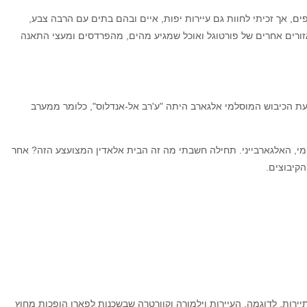
ים, אך זכיתי לחוות גם עיירות יפות, איים ובהם בתים עם הרבה צבע,
אזורים אחרים של פורטוגל ואוכל שמגיע מהים, מהפרדסים ומעצי התאנה
"ע'רב אל-אנדלוס", כלומר ממערב
ורה בעיירה לולה (Loule). נדמה לי שהצבע האדום הוא הביטוי המקומי, האלגארבייני. תחילה חשבתי מה זה הבית אלאדין המצועצע הזה? אחר
קיבוצים.
רכי התיירות. לדוגמה, העיירות וילמורה וקוורטרה שבשכנות לפארו הופכות מחוץ