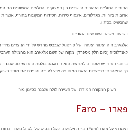
החופים החוליים הזהובים היושבים בין המצוקים והסלעים המשוננים הם המזו
ארובות ציוריות, מגדלורים, אינסוף סירות, חסידות המקננות בחורף, אוצר
שהבשילו בסתיו.
ויש עוד משהו:
השורשים המוריים.
אלגארב היה האזור האחרון של פורטוגל שנכבש מחדש על ידי הנוצרים מידי המורים (המוסלמים) באמצע המאה ה-12 והשורשי
לאנדלוסיה (כיום חלק מספרד). מקורו של השם אלגארב הוא מהמילה הערבי
כך התאהבתי בפרשנות הזאת המוסיפה צבע לעיירה והופכת את מוסד השוק למ
השוק המקורה המודרני של העיירה לולה שנבנה בסגנון מורי
פארו – Faro
הימרתי על פארו (Faro), בירת אלגארב, כעל הבסיס שלי לט