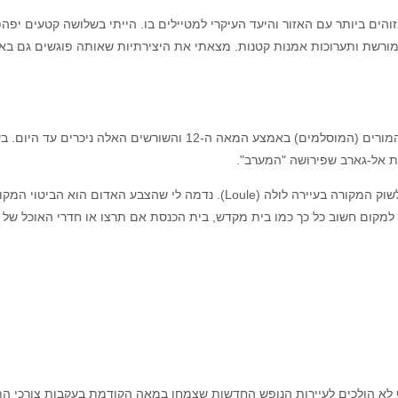
הים ביותר עם האזור והיעד העיקרי למטיילים בו. הייתי בשלושה קטעים יפהפ
ות מורשת ותערוכות אמנות קטנות. מצאתי את היצירתיות שאותה פוגשים גם ב
ם האלה ניכרים עד היום. בעת הכיבוש המוסלמי אלגארב היתה
ת אל-גארב שפירושה "המערב".
ברחבי האזור יש אזכורים למורשת הזאת. דוגמה בולטת היא העיצוב שנבחר לשוק המק
קום חשוב כל כך כמו בית מקדש, בית הכנסת אם תרצו או חדרי האוכל של ה
יול באזור. בחורף לא הולכים לעיירות הנופש החדשות שצמחו במאה הקודמת בעקבות צו