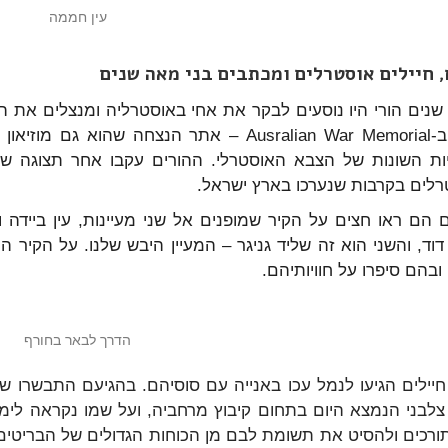
עין חממה
, חיילים אוסטרלים ומכתבים בני מאה שנים
נים הורי היו נוסעים לבקר את אחי באוסטרליה ומנצלים את הב
ביקרו ב-Ausralian War Memorial – אתר הנצחה
ות השונות של הצבא האוסטרלי. ההורים עקבו אחר תצוגה 
לים בקרבות שנערכו בארץ ישראל.
 הם ראו חצים על הקיר שמופנים אל שני מעיינות, עין ביידה ו
וד, והשני הוא זה שליד גניגר – המעיין היבש שלנו. על הקיר 
ובהם סיפרו על חוויותיהם.
הדרך לבאר בחורף
יילים הגיעו לנמל עכו באנייה עם סוסיהם. בהגיעם התבשרו ש
לבני הנמצא היום בתחום קיבוץ מרחביה, ועל שמו נקראה לימי
רכים ולהסיט את תשומת לבם מן הכוחות הגדולים של הבריטים,