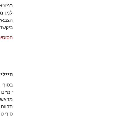
במוזיא
למן מ
ביקשה 
הסוסים
חיילי
מראש ע
תקווה.
סוף טר