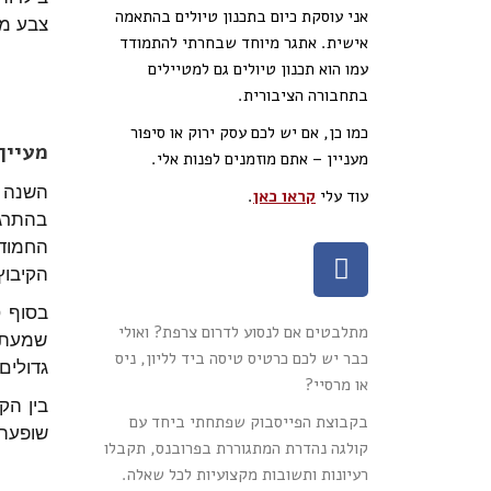
אני עוסקת כיום בתכנון טיולים בהתאמה
צבע מי
אישית. אתגר מיוחד שבחרתי להתמודד
עמו הוא תכנון טיולים גם למטיילים
בתחבורה הציבורית.
כמו כן, אם יש לכם עסק ירוק או סיפור
מעיין
מעניין – אתם מוזמנים לפנות אלי.
השנה ת
עוד עלי
קראו כאן
.
בהתרגש
החמוד
הקיבוץ
בסוף ס
מתלבטים אם לנסוע לדרום צרפת? ואולי
שמעתי 
כבר יש לכם כרטיס טיסה ביד לליון, ניס
גדולים
או מרסיי?
בין הק
בקבוצת הפייסבוק שפתחתי ביחד עם
שופעת
קולגה נהדרת המתגוררת בפרובנס, תקבלו
רעיונות ותשובות מקצועיות לכל שאלה.