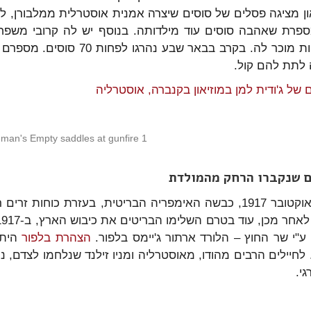
ון מציגה פסלים של סוסים שיצרה אמנית אוסטרלית ממלבורן, 
ספרת שאהבה סוסים עוד מילדותה. בנוסף יש לה קרובי משפ
הצבאיות מוכר לה. בקרב בבא
לתת להם קול.
 של ג'ודית למן במוזיאון בקנברה, אוסטרליה
eman's Empty saddles at gunfire 1
ם שנקברו הרחק מהמולדת
בסוף אוקטובר 1917, כבשה האימפריה הבריטית, בעזרת כוח
"י שר החוץ – הלורד ארתור ג'יימס בלפור.
הצהרת בלפור
היתה
 לחיילים הרבים מהודו, מאוסטרליה ומניו זילנד שנלחמו לצדם, 
גי.