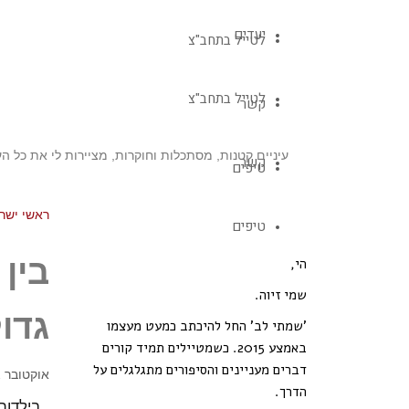
יעדים
לטייל בתחב"צ
לטייל בתחב"צ
קשר
עיניים קטנות, מסתכלות וחוקרות, מציירות לי את כל הע
קשר
טיפים
ראשי
ישר
טיפים
בין
הי,
שמי זיוה.
גדו
'שמתי לב' החל להיכתב כמעט מעצמו
באמצע 2015. כשמטיילים תמיד קורים
דברים מעניינים והסיפורים מתגלגלים על
אוקטובר 12, 2017
הדרך.
בילדות