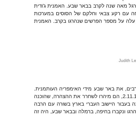
לרגל מאה שנה לקרב בבאר שבע. האמנית ג'ודית
חה עם רקע צבאי וחלקם של הסוסים במערכות
ר שבע נהרגו לפחות 70 סוסים. מספרם עלה על מספר הפרשים שנהרגו בקרב. האמנית
Judith L
ות זרים רבים, את באר שבע מידי האימפריה העותמנית.
יומיים לאחר מכן, עוד בטרם השלימו הבריטים את כיבוש הארץ, ב-2.11.1917, הם מיהרו לשחרר את ההצהרה, שהוכנה
 בעבור היישוב העברי בארץ בשורה עם הרבה
נהרגו ונקברו בחיפה, ברמלה ובבאר שבע, היה זה