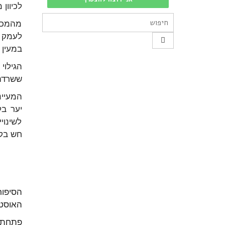
לכיוון
מהמכתב
לעמק י
במעין 
הגילוי
ששרדה 
המעיי
יער בל
לשינוי
חש בקצ
הסיפור
האוסטר
פתחתי