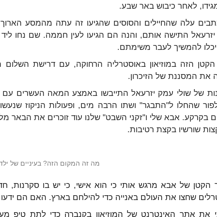
 מגידו, לאחר כיבוש באר שבע.
ים עלה שהחיילים והסוסים שהגיעו זה עתה מהמסע הארוך בא
זרעאל התישה אותם, והנה הם הגיעו לעין חממה. שם נחו ליד 
יכלו להמשיך לעבר משימתם.
 הקטן הזה במוזיאון באוסטרליה הרחוקה, עם דרישת השלום 
את המסננת של הזיכרון.
נות של שולי עמק יזרעאל התייבשו באמצע המאה העשרים עם 
פור שהחלו ל"התבגר" ושתו הרבה מים, ופעולות הניקוז שנע
ים בקרקע. אבא שלי ו"זקני השבט" שלנו עוד זוכרים את הבאר מל
ות שורשיו בקצת רטיבות.
מה זה המקום הזה? בעיניים של ילד
 הקטן של אבא מרגש אותי כי הוא אישי, כי יש בו סקרנות, חד
לים שחצו את העולם באנייה כדי להילחם בארץ. האם הם ידעו
 את אתר האינטרנט של המוזיאון בקנברה כדי לתת טיפ מעש