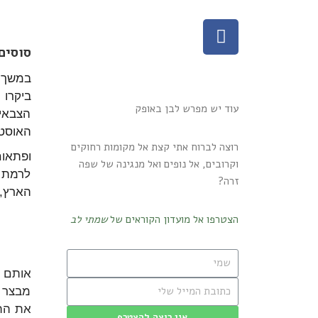
סוסים
במשך ש
עוד יש מפרש לבן באופק
הצבאי
האוסטר
רוצה לברוח אתי קצת אל מקומות רחוקים
ופתאום
וקרובים, אל נופים ואל מנגינה של שפה
לרמת ד
זרה?
הארץ, 
הצטרפו אל מועדון הקוראים של
שמתי לב
אותם ח
מבצר צ
את התו
אני רוצה להצטרף