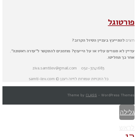
פורטוגל
רוצים
להתייעץ בעניין הטיול הקרוב?
עדיין לא סגורים עליו או על הייעוץ? מוזמנים להתקשר ל"עזרה ראשונה".
אחר כך תחליטו.
052-3741683 ziva.samtilev@gmail.com
כל הזכויות שמורות לזיוה רענן © samti-lev.com
Theme by
CLASS
- WordPress Themes
גלילה
לראש
הי,