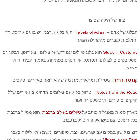
טיוליהם ועל ניהול הבלוג כעסק המאפשר להם לטייל.
ציור של הילה שפיצר
הבלוג של אדם –
Travels of Adam
הוא בלוג אורבני. יש בו גם גייז סטוריז
והמלצות לגברים מהקהילה הגאה.
Stuck in Customs
הוא בלוג טיולים עם דגש על צילום יוצא דופן. הבלוג גם
עוסק בטיפים לצילום. תסתכלו על הסרט בפתיחה, בעמוד הבית. הוא
משגע.
קנדס רוז ררדון
מטיילת ומתארת את מה שהיא רואה באיורים יפהפים.
Notes from the Road
– טרוול בלוג עם צילומים מדהימים ואיורים שלל
חרקים, ציפורים, ארכיטקטורה ועוד.
מארק סמית מאנגליה כותב על
טיולים בעולם ברכבת
. הוא מטייל ברכבת
בכל העולם. גם בישראל הוא טייל ברכבת.
רוצים לישון במקום עם שורשים, עבר, סיפורים ומשמעות? לילות בעבר –