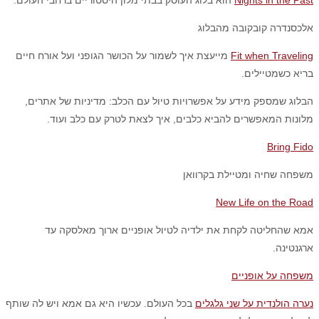
Nights in the Past
הוא בלוג העוסק בבתי מלון היסטוריים ברחבי העולם.
אלכסנדרה קובקובה מהבלוג
Fit when Traveling
מייעצת איך לשמור על הכושר הגופני ועל אורח חיים
בריא כשמטיילים.
הבלוג שמספק מידע על אפשרויות טיול עם הכלב: מדיניות של אתרים,
מלונות המאפשרים להביא כלבים, איך לצאת לטרק עם כלב ועוד.
Bring Fido
משפחה שחיה ומטיילת בקרוואן
New Life on the Road
אמא שהחליטה לקחת את ילדיה לטיול אופניים ארוך מאלסקה עד
ארגנטינה.
משפחה על אופניים
נערה הולנדית על שני גלגלים
בכל העולם. עכשיו היא גם אמא ויש לה שותף