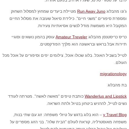
לדבר על סטורי טלינג, שעליו ארחיב בפעם אחרת.
ג'ונו מהבלוג
Run Away Juno
מטיילת ביעדים שמחוץ למסלול השחוק
ומספרת סיפורים "משני חיים". כילידת סיאול שעזבה את מסלול החיים
המקובל היא משמשת מודל לנשים אסיאתיות צעירות.
כריס כריסטנסן מהבלוג
Amateur Treveler
עוסק בהמון נושאים וסוגיי
תיירות אבל בראש ובראשונה הוא מלךך הפודקסטים.
לטייל בשביל האוכל. בלוג שכולו אוכל, צילומים יפים וסיפורים על אוכל מכל
העולם.
migrationology
בת מהבלוג
Wanderlus and Lipstick
כותבת טיפים "מאשה לאשה". מטרתה לעודד
נשים לטייל, להרגיש ביטחון בטיול ולתת השראה.
y Travel Blog
– הוא בלוג בדגש על טיולי משפחה: זוג עם שתי בנות,
משפחה מאוסטרליה, קוראת לעולם "הבית שלה". בני הזוג מספרים על