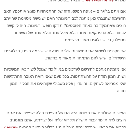
שלה –
Green with Renvy
הצגתי בפוסט אחר.
אם אתם בלוגרים – איפה הנושא הזה של ההתמחויות פוגש אותכם? האם
הרשימה שהצגתי כאן נותנת לכם רעיונות? האם יש נישה מסוימת שהייתם
רוצים שאתמקד בה באחד הפוסטים? תזרקו חופשי רעיונות. היה לי קשה
לבחור בלוג הרפתקאות אחד ובלוג אוכל אחד ובלוג אחד של משפחה
מטיילת, כי יש בלוגים מאוד מרשימים.
אני סקרנית לשמוע את התשובות שלכם ויודעת שיש כמה בינינו, הבלוגרים
הישראלים, שיש להם התמחויות מאוד מובהקות.
אני מזמינה אתכם להירשם לעדכונים במייל כדי שנוכל ליצור כאן המשכיות
ושיח. המון תודה על ההשתתפות. בכל פעם שאני רואה תגובה ההתרגשות
שלי ממריאה לשחקים. זה עדיין פלא בשבילי שקוראים את הבלוג. המון
תודה.
הציורים המלווים את הפוסט הזה הם של הציירת הילה שפיצר. אם אתם
רוצים לראות עוד עבודות שלה ולקרוא עליה ועל יצירתה, אתם מוזמנים
לקרוא את הראיון שערכה עמה מיכל מונטג בבלוג העיצוב המרענן
design-