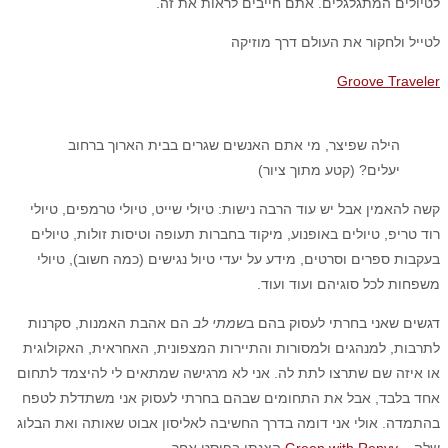
לטיולים המתגלגלים. אתם חייבים לראות את זה.
לטייל ולחקור את העולם דרך מוזיקה
Groove Traveler
הילה שפיצר, מי אתם האנשים שגרים בבית הארוך ברחוב
יעלים? (קטע מתוך ציור)
קשה להאמין אבל יש עוד הרבה נישות: טיולי שייט, טיולי טרמפים, טיולי
רוד טריפ, טיולים באופנוע, מיקוד בחברות תעופה וטיסות זולות, טיולים
בעקבות ספרים וסרטים, מידע על יעדי טיול נגישים (כמה חשוב), טיולי
משפחות לכל סוגיהם ועוד ועוד.
דגשים שאני בחרתי לעסוק בהם ב
שמתי לב
הם אהבת האמנות, סקרנות
לתרבות, למנהגים ולמסורות והתיירות המצפונית, האחראית, האקולוגית
או איזה שם שתרצו לתת לה. אני לא מרגישה שמתאים לי להיצמד לתחום
אחד בלבד, אבל את התחומים שבהם בחרתי לעסוק אני משתדלת לטפח
בהתמדה. אולי אני דומה בדרך החשיבה לאליסון אבוט שאותה ואת הבלוג