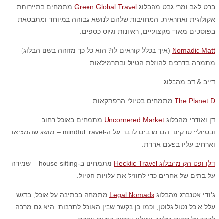
ברט לאב ומרי גבט מהבלוג
Green Global Travel
מתמחים בתיירותת
אקולוגית ואחראית. המחויבות שלהם לנושא גבוהה במיוחד ומתבטאת
בפוסטים מאוד מקצועיים, ראיונות וגיוס כספים.
Nomadic Matt
(איך בכלל קוראים לו? הוא כל כך מזוהה בשם הבלוג) —
מתמחה בדרכים להוזלת הטיול ובתרמילאות.
דייב & דב מהבלוג
The Planet D
מתמחים בטיולי הרפתקאות.
דן ואודרי מהבלוג
Uncornered Market
מתמחים באוכל רחוב
ובטיוליי טרקים. הם מרבים לדבר על ה-mindful travel – מושג שהמציאו
וארחיב עליו בפעם אחרת.
דלן ופט הק מהבלוג Hecktic Travel
מתמחים ב-house sitting – שמירה
על בתים של אחרים כדי להוזיל את עלויות הטיול.
ג'ודי אטנברג מהבלוג
Legal Nomads
מתמחה בכתיבה על אוכל, בדגש
עלל אוכל נטול גלוטן, וכמו כן בקשר שבין האוכל לתרבות. היא גם מרבה