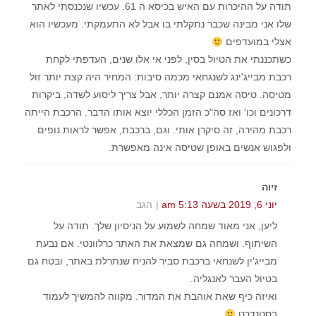
תודה על ההיכרות עם האיש בכיסא ה 61. עכשיו שנכנסתי לאתר
שלו אני מבינה שכבר נתקלתי בו אבל לא התעמקתי. מעכשיו הוא
אצלי במועדפים
כשתכננתי את הטיול בסין, לפני אי אלו שנים, העדפתי לקחת
רכבת מבייג'ינג לשנגחאי מכמה סיבות: המחיר היה קצת יותר זול
מטיסה. טיסה אמנם קצרה יותר, אבל צריך ליסוע לשדה, ביקרות
דרכונים וכו' ואז סה"כ הזמן הכללי יוצא אותו הדבר. הרכבת הייתה
רכבת מהירה, זה סיקרן אותי. וגם, ברכבת, אפשר לראות נופים
ולפגוש אנשים באופן שטיסה אינה מאפשרת.
זיוה
יוני 6, 2019 בשעה 5:13 am
הגב
ליען, אני מאוד שמחה לשמוע על הניסיון שלך. תודה על
השיתוף. ושמחה גם שמצאת את האתר כרלוונטי. אם נבעת
מבייג'ין לשנחאי ברכבת סביר להניח שנתרלת באתר, ובטח גם
בטיול העבר לאנגליה.
ואיזה כיף שאת אוהבת את המדור. מקווה להמשיך לעמוד
בסטנדרט