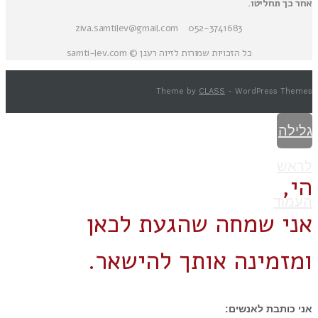
אחר כך תחליטו.
052-3741683 ziva.samtilev@gmail.com
כל הזכויות שמורות לזיוה רענן © samti-lev.com
Theme by
CLASS
- WordPress Themes
גלילה
לראש
הי,
העמוד
אני שמחה שהגעת לכאן
ומזמינה אותך להישאר.
אני כותבת לאנשים: