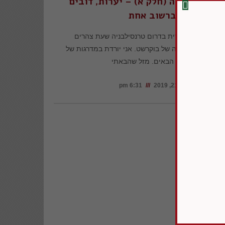
קה ברומניה (חלק א) – יערות, דובים
וברשוב אחת
ל בתחבורה ציבורית בדרום טרנסילבניה שעת צהרים
ת בשדה התעופה של בוקרשט. אני יורדת במדרגות של
טרמינל הבאים. מזל שהבאתי
יולי 21, 2019
6:31 pm