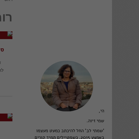
רומ
סי
א
לה
הי,
שמי זיוה.
'שמתי לב' החל להיכתב כמעט מעצמו
באמצע 2015. כשמטיילים תמיד קורים