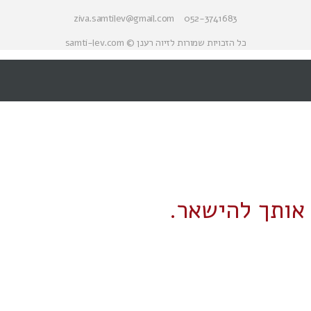
052-3741683 ziva.samtilev@gmail.com
כל הזכויות שמורות לזיוה רענן © samti-lev.com
אותך להישאר.