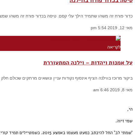
טיסה בכדור פורח בווילנה
כדור פורח זה משהו שתמיד הילך עלי קסם. טיסה בכדור פורח זה משהו שמצטי
מאי 12, 2019
5:54 pm
לקריאה
על אמנות ויהדות – וילנה המתעוררת
ביקור מרוכז בווילנה הציף אינסוף נקודות עניין ונושאים מרתקים שכולם חלק
מאי 8, 2019
6:46 am
הי,
שמי זיוה.
'שמתי לב' החל להיכתב כמעט מעצמו באמצע 2015. כשמטיילים תמיד קורים דברים מעניינים והסיפורים מתגלגלים על הדרך.