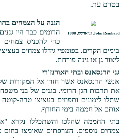
בטרם עת.
הגנה על הצמחים בחו
הרומים כבר היו גננ
John Reinhard, גני אדוניס, 1888
כדי להכניס צמחים מ
בימים הקרים. בפומפיי גידלו צמחים בעציצ
ליצור גן או גינה פורחת.
גני הרנסאנס ובתי האורנז'רי
אנשי הרנסאנס אשר חזרו אל המקורות של
את תרבות הגן הרומי. בגנים של בני משפחת
שתלו לימונים ותפוזים בעציצי טרה-קוטה גד
אותם אל חממה בימי החורף.
בתי החממה שהלכו והשתכללו נקרא "אורנ
צמחים נוספים. הצרפתים שאימצו בחום א