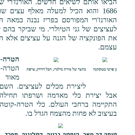
1686 והוא הכיל למעלה מאלף עצים שונ
לעציצים של גני הטיולרי. מי שביקר בהם י
את הפונקציה של הגנה על עציצים אלא היו
עצמם.
הטרה-ק
הטרה-
גן פרטי בטוסקנה
בחצר של טירת מילנדז, חבל דורדון, צרפת
מאוד ב
ליצירת מכלים לעציצים. השם
אבל יצירת כלי מאדמה ושרפתו תחילה
התקיימה ברחבי העולם. כלי הטרה-קוטה 
בעיצוב לא פחות מהצמח הגדל בו.
טוסה דה מאר, קוסטה ברווה, קטלוניה, ספרד