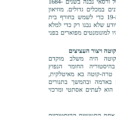
הביאו אותם לשיאים חדשים. האורנז'רי של ורסאי נבנה בשנים 1684-
ים במכלים גדולים. מוזיאון
האורנז'רי המפורסם בפריז נבנה במאה ה-19 כדי לשמש בחורף בית
ודע שלא נבנו רק כדי למלא
 למונומנטים מפוארים בפני
וטה ויצור העציצים
קוטה היה משלב מוקדם
היסטוריה החומר הנפוץ
 טרה-קוטה בא מאיטלקית,
 באדמה ובהמשך בתנורים
הוא לעתים אסתטי ומרכזי
אחת התעשיות ההיסטוריות