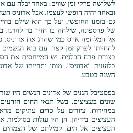
לשלושה פרקי זמן שווים: באחד יבלה עם א
ובאחד יהיה חופשי לעצמו. אבל אדוניס העד
גם בזמנו החופשי, ועל כך הוא שילם בחיי
של פרספונה, שילחה בו חזיר בר להרגו. ב
אל המלחמה ארס כמי שהרג את אדוניס. כך
להחיותו לפרק זמן קצר. עם בוא הגשמים 
בצורת פרח הכלנית. יש המייחסים את הסיפ
בלועזית "אדוניס". מותו ותחייתו של אדונ
השנה בטבע.
בפסטיבל הגנים של אדוניס הנשים היו שות
שונים בעציצים. בשל תנאי החום הזרעים 
במהירות. ציורים על כדים עתיקים מר
העציצים בידיהן. הן היו עולות בסולמות א
העציצים אל הים. קמילתם של הצמחים ס