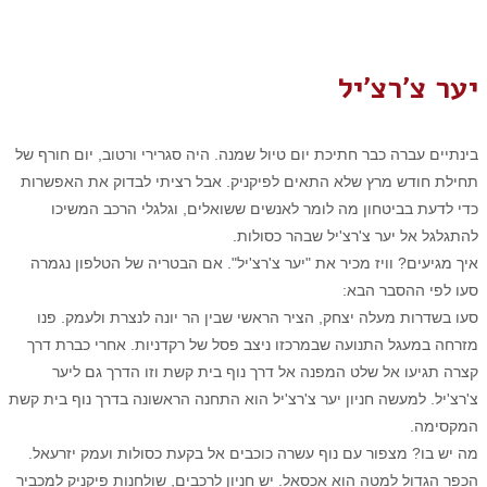
יער צ'רצ'יל
בינתיים עברה כבר חתיכת יום טיול שמנה. היה סגרירי ורטוב, יום חורף של
תחילת חודש מרץ שלא התאים לפיקניק. אבל רציתי לבדוק את האפשרות
כדי לדעת בביטחון מה לומר לאנשים ששואלים, וגלגלי הרכב המשיכו
להתגלגל אל יער צ'רצ'יל שבהר כסולות.
איך מגיעים? וויז מכיר את "יער צ'רצ'יל". אם הבטריה של הטלפון נגמרה
סעו לפי ההסבר הבא:
סעו בשדרות מעלה יצחק, הציר הראשי שבין הר יונה לנצרת ולעמק. פנו
מזרחה במעגל התנועה שבמרכזו ניצב פסל של רקדניות. אחרי כברת דרך
קצרה תגיעו אל שלט המפנה אל דרך נוף בית קשת וזו הדרך גם ליער
צ'רצ'יל. למעשה חניון יער צ'רצ'יל הוא התחנה הראשונה בדרך נוף בית קשת
המקסימה.
מה יש בו? מצפור עם נוף עשרה כוכבים אל בקעת כסולות ועמק יזרעאל.
הכפר הגדול למטה הוא אכסאל. יש חניון לרכבים, שולחנות פיקניק למכביר