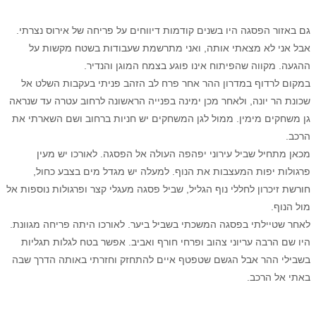
גם באזור הפסגה היו בשנים קודמות דיווחים על פריחה של אירוס נצרתי.
אבל אני לא מצאתי אותה, ואני מתרשמת שעבודות בשטח מקשות על
ההגעה. מקווה שהפיתוח אינו פוגע בצמח המוגן והנדיר.
במקום לרדוף במדרון ההר אחר פרח לב הזהב פניתי בעקבות השלט אל
שכונת הר יונה, ולאחר מכן ימינה בפנייה הראשונה לרחוב עטרה עד שנראה
גן משחקים מימין. ממול לגן המשחקים יש חניות ברחוב ושם השארתי את
הרכב.
מכאן מתחיל שביל עירוני יפהפה העולה אל הפסגה. לאורכו יש מעין
פרגולות יפות המעצבות את הנוף. למעלה יש מגדל מים בצבע כחול,
חורשת זיכרון לחללי נוף הגליל, שביל פסגה מעגלי קצר ופרגולות נוספות אל
מול הנוף.
לאחר שטיילתי בפסגה המשכתי בשביל ביער. לאורכו היתה פריחה מגוונת.
היו שם הרבה עריוני צהוב ופרחי חורף ואביב. אפשר בטח לגלות תגליות
בשבילי ההר אבל הגשם שטפטף איים להתחזק וחזרתי באותה הדרך שבה
באתי אל הרכב.