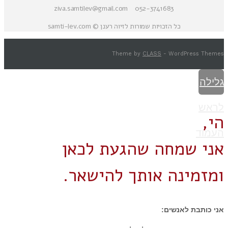
052-3741683 ziva.samtilev@gmail.com
כל הזכויות שמורות לזיוה רענן © samti-lev.com
Theme by
CLASS
- WordPress Themes
גלילה
לראש
הי,
העמוד
אני שמחה שהגעת לכאן
ומזמינה אותך להישאר.
אני כותבת לאנשים: