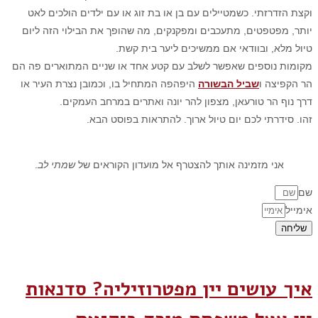
וקצת הזדרזתי. כשמטיילים עם בן או בת זוג או עם ילדים הולכים לאט
יותר, מפטפטים, מתעכבים ומפקנקים, מה שהופך את הבילוי הזה ליום
טיול מלא, ובוודאי אם ממשיכים ליער בית קשת.
מקומות נוספים שאפשר לשלב עם קטע אחד או שניים המתוארים פה הם
הר הקפיצה ו
שביל הבשורה
היפהפה המתחיל בו, וכמובן נצרת העיר או
דרך נוף הר טורעאן, מצפון להר יונה ואתרים במרחב העמקים.
זהו. סידרתי לכם יום טיול ארוך. להתראות בפוסט הבא.
אני מזמינה אותך להצטרף אל מועדון הקוראים של
שמתי לב
.
שם
אימייל
שליחה
איך עושים יין מפטרוזיליה? סדנאות