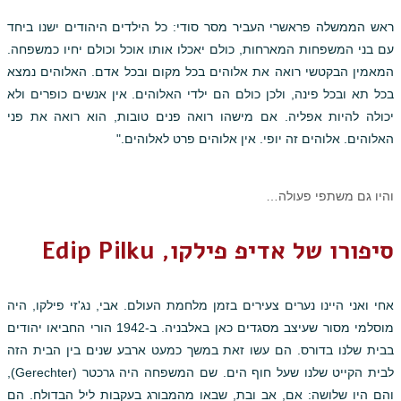
ראש הממשלה פראשרי העביר מסר סודי: כל הילדים היהודים ישנו ביחד
עם בני המשפחות המארחות, כולם יאכלו אותו אוכל וכולם יחיו כמשפחה.
המאמין הבקטשי רואה את אלוהים בכל מקום ובכל אדם. האלוהים נמצא
בכל תא ובכל פינה, ולכן כולם הם ילדי האלוהים. אין אנשים כופרים ולא
יכולה להיות אפליה. אם מישהו רואה פנים טובות, הוא רואה את פני
האלוהים. אלוהים זה יופי. אין אלוהים פרט לאלוהים."
והיו גם משתפי פעולה…
סיפורו של אדיפ פילקו, Edip Pilku
אחי ואני היינו נערים צעירים בזמן מלחמת העולם. אבי, נג'זי פילקו, היה
מוסלמי מסור שעיצב מסגדים כאן באלבניה. ב-1942 הורי החביאו יהודים
בבית שלנו בדורס. הם עשו זאת במשך כמעט ארבע שנים בין הבית הזה
לבית הקייט שלנו שעל חוף הים. שם המשפחה היה גרכטר (Gerechter),
והם היו שלושה: אם, אב ובת, שבאו מהמבורג בעקבות ליל הבדולח. הם