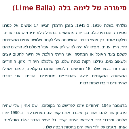
סיפורה של לימה בלה (Lime Balla)
נולדתי בשנת 1910. ב-1943, בזמן הרמדן הגיעו 17 אנשים אל כפרנו
מטירנה. הם היו כולם בבריחה מהנאצים. בתחילה לא ידעתי שהם יהודים.
חילקנו אותם בין אנשי הכפר. המשפחה שלי לקחה שלושה אחים ממשפחת
לָזָר. היינו עניים. אפילו לא היה לנו שולחן אוכל. אבל מעולם לא הרשינו להם
לשלם בעד האוכל או המחסה. אני הייתי הולכת אל היער לחטוב עצים
ולשאוב מים. גידלנו ירקות בגינה שלנו, כך שלכולנו היה די מזון. היהודים
הסתתרו בכפר שלנו 15 חודשים. הלבשנו אותם כחקלאים, כמונו. אפילו
המשטרה המקומית ידעה שהכפריים מסתירים יהודים. אני זוכרת
שהיהודים דיברו שפות רבות.
בדצמבר 1945 היהודים עזבו לפרישטינה בקוסובו, ושם אחיין שלי שהיה
פרטיזן עזר להם. אחר כך איבדנו את הקשר עם האחים לזר. ב-1990 יצרו
שלמה ומרדכי לזר מישראל איתנו קשר. כל אנשי הכפר שלנו מוסלמים.
אנחנו מגנים על ילדי האלוהים בחסות הבסה שלנו.