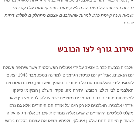
אין אפליה כנגד יהודים באלבניה, מכיוון שאלבניה היא אחת מאותן מדינות
נדירות באירופה של היום, שבה לא קיימות דעות קדומות על רקע דתי
ושנאה אינה קיימת כלל, למרות שהאלבנים עצמם מתחלקים לשלוש דתות
שונות.
סירוב גורף לצו הכובש
אלבניה נכבשה כבר ב-1939 על ידי איטליה הפשיסטית אשר שיתפה פעולה
עם הנאצים, אבל רק עם כניסת הגרמנים למדינה בספטמבר 1943 יצא צו
להסגיר לידי השלטונות את כל היהודים. באופן יוצא דופן, סירבו האזרחים
האלבניים לציית לצו הכובש. יתירה מזו, פקידי השלטון המקומי סיפקו
למשפחות יהודיות רבות מסמכים מזויפים שסייעו להן להיטמע בין שאר
אזרחי אלבניה. האלבנים לא רק הגנו על אזרחיהם היהודים אלא גם נתנו
מקלט לפליטים היהודיים שהגיעו אליה ממדינות שכנות. אלה הגיעו אליה
כשעדיין הייתה תחת שלטון איטלקי, ולפתע מצאו את עצמם בסכנת גירוש.