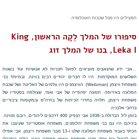
המצילים היו מכל שכבות האוכלוסיה.
סיפורו של המלך לֶקָה הראשון, King
Leka I, בנו של המלך זוג
…אבי ידע שהנאצים מוציאים לפועל תכניות לא אנושיות עוד בשנות
השלושים המוקדמות. היו לו חברים יהודים רבים בווינה, ובמיוחד בני
משפחת וויצמן (Weitzman). הוויצמנים היו צלמים של האליטה ושל שכבת
המלוכה באירופה. תמונה יפהפייה של אבי ואמי, שצולמה בסטודיו של
משפחת וייצמן, תלויה בחדרי הכיתות של בתיה"ס ובמקומות ציבוריים
ברחבי אלבניה.
בזמן ליל הבדולח ב-1938 אבי הנפיק 400 דרכונים ליהודים, רובם מווינה.
ביניהם היו גם בני משפחת יהלומנים, משפחת אוסטרייכר שעיצבו את
הכתר בעבור משפחת המלוכה שלנו ו-13 מבני משפחת וייצמן. אבי אפילו
עזר להציל את אחד מבני משפחת וייצמן ממחנה ריכוז. כולם התקבלו