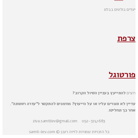
יעדים בולטים בבלוג
צרפת
פורטוגל
רוצים
להתייעץ בעניין הטיול הקרוב?
עדיין לא סגורים עליו או על הייעוץ? מוזמנים להתקשר ל"עזרה ראשונה".
אחר כך תחליטו.
052-3741683 ziva.samtilev@gmail.com
כל הזכויות שמורות לזיוה רענן © samti-lev.com