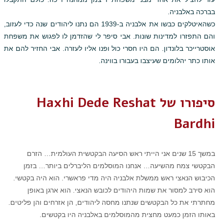
בברכה באלבניה.
כשהאיטלקים כבשו את אלבניה ב-1939 הם נתנו ליהודים שנה כדי לעזוב,
והם התפזרו למדינות שונות. אבי סיפר לי שהזדמן לו לפגוש את משפחת
אוסטרייכר בלונדון. הם היו חסרי כול ופנו אליו לעזרה. אבי החזיר להם את
אותו כתר יהלומים שעיצבו בעבורו בווינה.
סיפורו של Haxhi Dede Reshat
Bardhi
במשך 15 שנים אני הייתי ראש הסיעה הבקטשית העולמית… הזרם
הבקטשי צמח מהשיעה… אנחנו המוסלמים הליברלים ביותר… בזמן
הכיבוש הנאצי ראש ממשלת אלבניה היה מדי פראשרי. הוא היה בקטשי.
הוא סירב למסור את שמות היהודים לכובש הנאצי. הוא ארגן באופן
מחתרתי את כל הבקטשים שנתנו מחסה ליהודים, הן אזרחים והן פליטים.
באותו הזמן כמעט מחצית מהמוסלמים באלבניה היו בקטשים.