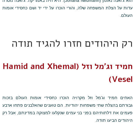
הוא ג'ואנה נאומן (Johana Neumann). היא חיה באמריקה. ג'ואנה מסרה
עדות על הצלת המשפחה שלה, והורי הוכרו על ידי יד ושם כחסידי אומות
העולם.
רק היהודים חזרו להגיד תודה
חמיד וג'מל וזל (Hamid and Xhemal
Vesel)
האחים חמיד וג'מל וזל מקרויה הוכרו כחסידי אומות העולם בזכות
גבורתם בהצלת שתי משפחות יהודיות. הם טוענים שהאלבנים פתחו ארבע
פעמים את דלתותיהם בפני בני עמים שנקלעו למצוקה במדינתם, אבל רק
היהודים הביעו תודה.