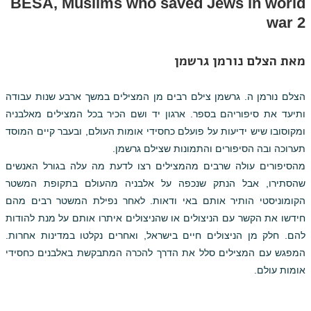
BESA, Muslims who saved Jews in world
war 2
מאת הצלם נורמן גרשמן
הצלם נורמן ה. גרשמן צילם רבים מן המצילים במשך ארבע שנות עבודה
ותיעד את סיפוריהם בספר. ארגון יד ושם הכיר בכל המצילים מאלבניה
ומקוסובו שיש ידיעות על פועלם כחסידי אומות העולם, ובעבר קיים המוסד
תערוכה ובה הסיפורים והתמונות שצילם גרשמן.
מהסיפורים עולה שרבים מהמצילים רצו לדעת מה עלה בגורל האנשים
שהסתירו, אבל הנתק שנכפה על אלבניה מהעולם בתקופת המשטר
הקומוניסטי הותיר אותם באי ודאות. לאחר נפילת המשטר רבים מהם
חידשו את הקשר עם הניצולים או שהניצולים איתרו אותם על מנת להודות
להם. חלק מן הניצולים חיים בישראל, ואחרים נקלטו במדינות אחרות.
המפגש עם המצילים סלל את הדרך להכרה המתבקשת באלבנים כחסידי
אומות עולם.