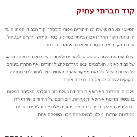
קוד חברתי עתיק
הסיוע יוצא הדופן שלו זכו היהודים מקורו ב"בֶּסָה"- קוד הכבוד, המהווה עד
היום את הקוד האתי הגבוה ביותר במדינה. בֶּסָה, פירושו "לקיים הבטחה".
אדם המקיים את הבֶּסָה הוא אדם העומד בדברתו.
יש לראות את העזרה שהושיטו ליהודים ולאחרים שנמצאו במצוקה כמנהג
של כבוד לאומי. האלבניים יצאו מגדרם להציל יהודים ואף התחרו ביניהם
על הזכות להציל. כל זאת ממקור אהבת האנוש ורצון לעזור לבני תמותה
הזקוקים לעזרה גם אם הם בני דת אחרת.
אלבניה, המדינה האירופאית היחידה בעלת רוב מוסלמי, הצליחה במקום
בו נכשלו מדינות אירופאיות אחרות. רוב רובם של היהודים שהתגוררו
בגבולותיה במהלך הכיבוש הגרמני, יהודים אלבניים ופליטים יהודים
ממדינות אחרות, ניצלו, למעט כמה מבני משפחה אחת.